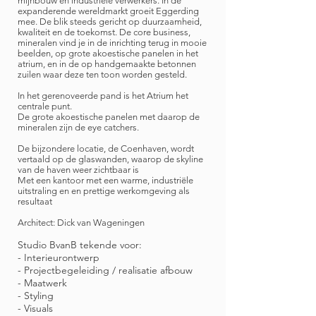
mijnbouw en industriële verwerkers. In de
expanderende wereldmarkt groeit Eggerding
mee. De blik steeds gericht op duurzaamheid,
kwaliteit en de toekomst. ​
De core business,
mineralen vind je in de inrichting terug in mooie
beelden, op grote akoestische panelen in het
atrium, en in de op handgemaakte betonnen
zuilen waar deze ten toon worden gesteld.
In het gerenoveerde pand is het Atrium het
centrale punt.
De grote akoestische panelen met daarop de
mineralen zijn de eye catchers.
De bijzondere locatie, de Coenhaven, wordt
vertaald op de glaswanden, waarop de skyline
van de haven weer zichtbaar is
Met een kantoor met een warme, industriële
uitstraling en en prettige werkomgeving als
resultaat
Architect: Dick van Wageningen
Studio BvanB tekende voor:
- Interieurontwerp
- Projectbegeleiding / realisatie afbouw
- Maatwerk
- Styling
- Visuals